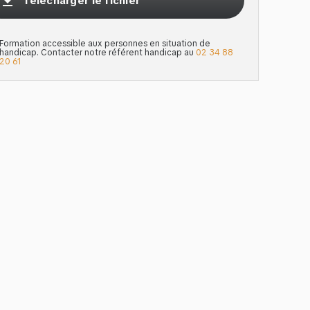
get_app
Télécharger le fichier
Formation accessible aux personnes en situation de
handicap. Contacter notre référent handicap au
02 34 88
20 61