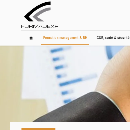
Panneau de gestion des cookies
Formation management & RH
CSE, santé & sécurité
home