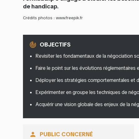
de handicap.
Crédits photos : www.freepik.fr
OBJECTIFS
track_changes
Revisiter les fondamentaux de la négociation so
Faire le point sur les évolutions réglementaires et
Déployer les stratégies comportementales et dé
Expérimenter en groupe les techniques de négo
Acquérir une vision globale des enjeux de la nég
PUBLIC CONCERNÉ
person