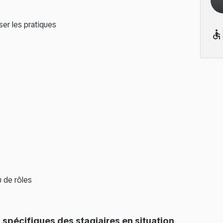
er les pratiques
accessible
u de rôles
spécifiques des stagiaires en situation